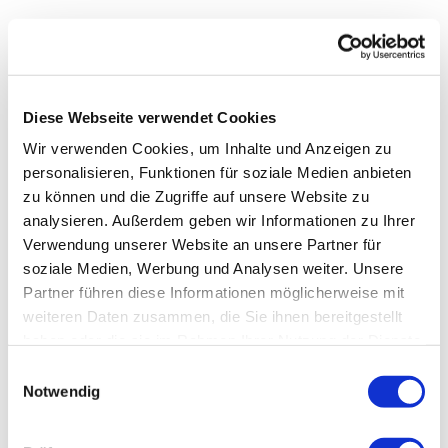
Branchenspezifische
Energiekennzahlen verstehen
Diese Webseite verwendet Cookies
Jede Branche hat ihre eigenen Besonderheiten,
Wir verwenden Cookies, um Inhalte und Anzeigen zu
wenn es um den
Energieverbrauch
geht. Daher ist es
personalisieren, Funktionen für soziale Medien anbieten
zu können und die Zugriffe auf unsere Website zu
wichtig,
branchenspezifische Energiekennzahlen
zu
analysieren. Außerdem geben wir Informationen zu Ihrer
verstehen und zu nutzen, um einen aussagekräftigen
Verwendung unserer Website an unsere Partner für
soziale Medien, Werbung und Analysen weiter. Unsere
Vergleich und eine zielgerichtete Bewertung der
Partner führen diese Informationen möglicherweise mit
Energieeffizienz vornehmen zu können. Solche
weiteren Daten zusammen, die Sie ihnen bereitgestellt
haben oder die sie im Rahmen Ihrer Nutzung der Dienste
Kennzahlen berücksichtigen die speziellen Prozesse
gesammelt haben. Sie können Ihre Angaben jederzeit in
Einwilligungsauswahl
und Anforderungen eines Industriezweiges und
der Datenschutzerklärung widerrufen.
Notwendig
ermöglichen es, die Energieverbrauchswerte eines