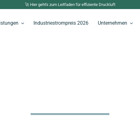
🚀 Hier geht's zum Leitfaden für effiziente Druckluft
istungen
Industriestrompreis 2026
Unternehmen
rtfolio für Ihre Anfo
inen. WRS bringt Licht ins Dunkle. Unser Portfolio setz
 zu einem einzigartigen Anbieter am Markt.