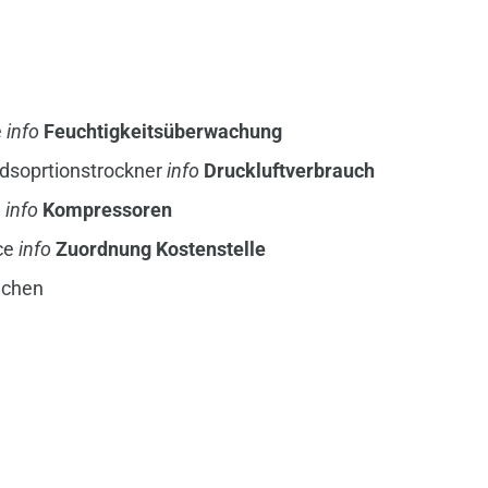
e
info
Feuchtigkeitsüberwachung
dsoprtionstrockner
info
Druckluftverbrauch
n
info
Kompressoren
ce
info
Zuordnung Kostenstelle
echen