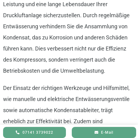
Leistung und eine lange Lebensdauer Ihrer
Druckluftanlage sicherzustellen. Durch regelmäßige
Entwässerung verhindern Sie die Ansammlung von
Kondensat, das zu Korrosion und anderen Schäden
führen kann. Dies verbessert nicht nur die Effizienz
des Kompressors, sondern verringert auch die
Betriebskosten und die Umweltbelastung.
Der Einsatz der richtigen Werkzeuge und Hilfsmittel,
wie manuelle und elektrische Entwässerungsventile
sowie automatische Kondensatableiter, trägt
erheblich zur Effektivität bei. Zudem sind
regelmäßige Wartung und Pflege – einschließlich des
07141 3739022
E-Mail