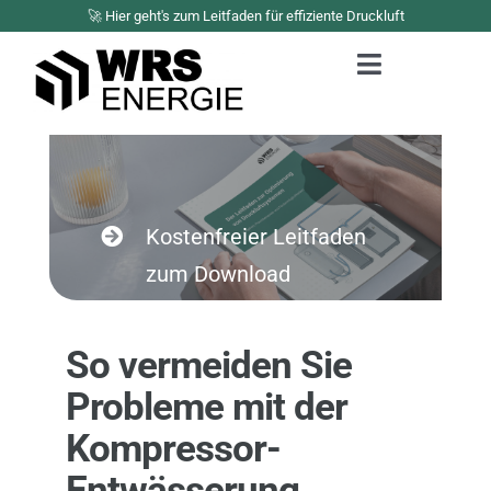
Zum
🚀 Hier geht's zum Leitfaden für effiziente Druckluft
Inhalt
Toggle
springen
Navigation
Lösungen
Portfolio
Industriestrompre
Kostenfreier Leitfaden
Unternehmen
zum Download
Erstgespräch buc
So vermeiden Sie
Probleme mit der
Kompressor-
Entwässerung