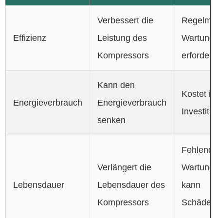
Verbessert die
Regelmä
Effizienz
Leistung des
Wartung
Kompressors
erforderli
Kann den
Kostet ini
Energieverbrauch
Energieverbrauch
Investiti
senken
Fehlende
Verlängert die
Wartung
Lebensdauer
Lebensdauer des
kann
Kompressors
Schäden