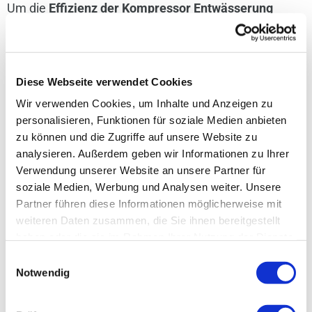
Um die
Effizienz der Kompressor Entwässerung
sicherzustellen, sind die richtigen Werkzeuge und
Hilfsmittel unerlässlich. Hier sind einige der besten
Diese Webseite verwendet Cookies
Optionen, die Sie in Betracht ziehen sollten:
Wir verwenden Cookies, um Inhalte und Anzeigen zu
personalisieren, Funktionen für soziale Medien anbieten
Handbetätigte Werkzeuge
zu können und die Zugriffe auf unsere Website zu
analysieren. Außerdem geben wir Informationen zu Ihrer
Verwendung unserer Website an unsere Partner für
Manuelle Entwässerungsventile:
Diese Ventile
soziale Medien, Werbung und Analysen weiter. Unsere
Partner führen diese Informationen möglicherweise mit
sind einfach zu bedienen und kostengünstig. Sie
weiteren Daten zusammen, die Sie ihnen bereitgestellt
eignen sich ideal für kleinere Anlagen oder
haben oder die sie im Rahmen Ihrer Nutzung der Dienste
gesammelt haben. Sie können Ihre Angaben jederzeit in
Situationen, in denen eine automatische
Einwilligungsauswahl
der Datenschutzerklärung widerrufen.
Notwendig
Entwässerung nicht erforderlich ist.
Entwässerungshähne:
Diese robusten Hähne