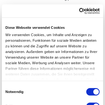
Handlungsempfehlungen zur Verbesserung der
Energieeffizienz und Prozessoptimierung. Die
Integration qualitativ hochwertiger
Diese Webseite verwendet Cookies
Leistungsmessgeräte ist somit ein zentraler Baustein
Wir verwenden Cookies, um Inhalte und Anzeigen zu
für ein intelligentes Energie- und
personalisieren, Funktionen für soziale Medien anbieten
zu können und die Zugriffe auf unsere Website zu
Prozessmanagement.
analysieren. Außerdem geben wir Informationen zu Ihrer
Verwendung unserer Website an unsere Partner für
Die Rolle von WRS Energie bei der
soziale Medien, Werbung und Analysen weiter. Unsere
Optimierung von Druckluftsystemen
Partner führen diese Informationen möglicherweise mit
weiteren Daten zusammen, die Sie ihnen bereitgestellt
haben oder die sie im Rahmen Ihrer Nutzung der Dienste
Die Optimierung von Druckluftsystemen stellt
gesammelt haben. Sie können Ihre Angaben jederzeit in
Einwilligungsauswahl
der Datenschutzerklärung widerrufen.
Notwendig
aufgrund deren Energieintensität ein bedeutendes
Potenzial für die Effizienzsteigerung und