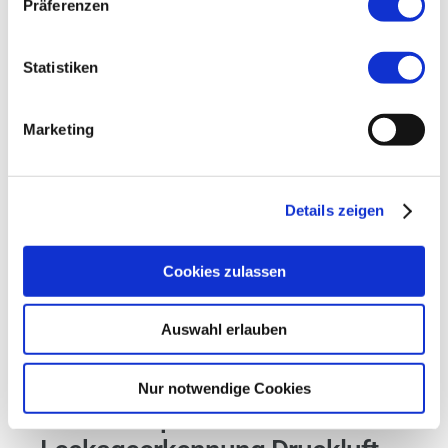
Präferenzen
bestehende IT-Infrastrukturen.
Statistiken
Die Forschung, etwa am Fraunhofer IPA,
zeigt: KI-basierte Verfahren bieten enormes
Marketing
Potenzial, stoßen aber auch auf
Herausforderungen bei der Datenqualität und
Details zeigen
der Systemintegration. Dennoch: Wer auf
datenbasierte Optimierung setzt, kann die
Cookies zulassen
Energieeffizienz
seiner Druckluftanlage
maximal steigern und die Betriebskosten
Auswahl erlauben
dauerhaft senken.
Nur notwendige Cookies
Praxisbeispiel: