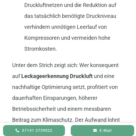
Druckluftnetzen und die Reduktion auf
das tatsächlich benötigte Druckniveau
verhindern unnötigen Leerlauf von
Kompressoren und vermeiden hohe
Stromkosten.
Unter dem Strich zeigt sich: Wer konsequent
auf
Leckageerkennung Druckluft
und eine
nachhaltige Optimierung setzt, profitiert von
dauerhaften Einsparungen, höherer
Betriebssicherheit und einem messbaren
Beitrag zum Klimaschutz. Der Aufwand lohnt
sich – nicht nur für das eigene Unternehmen,
07141 3739022
E-Mail