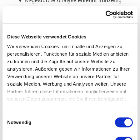
KI-gestützte Analyse erkennt frühzeitig
Fehler und empfiehlt gezielte
Maßnahmen zur Optimierung.
Testläufe verschiedener
Diese Webseite verwendet Cookies
Steuerungsprogramme lassen sich
Wir verwenden Cookies, um Inhalte und Anzeigen zu
personalisieren, Funktionen für soziale Medien anbieten
digital simulieren, um die effizienteste
zu können und die Zugriffe auf unsere Website zu
Regelstrategie zu finden.
analysieren. Außerdem geben wir Informationen zu Ihrer
Verwendung unserer Website an unsere Partner für
Durch die Integration in
Industrie 4.0
-
soziale Medien, Werbung und Analysen weiter. Unsere
Systeme können Optimierungen
Partner führen diese Informationen möglicherweise mit
weiteren Daten zusammen, die Sie ihnen bereitgestellt
automatisiert und dokumentiert werden.
haben oder die sie im Rahmen Ihrer Nutzung der Dienste
Digitale Schnittstellen wie Modbus oder
gesammelt haben. Sie können Ihre Angaben jederzeit in
Einwilligungsauswahl
der Datenschutzerklärung widerrufen.
Notwendig
Ethernet ermöglichen eine nahtlose
Einbindung moderner Sensoren in