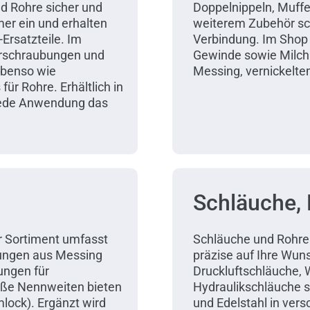
d Rohre sicher und
Doppelnippeln, Muffe
mer ein und erhalten
weiterem Zubehör sch
Ersatzteile. Im
Verbindung. Im Shop f
erschraubungen und
Gewinde sowie Milchr
ebenso wie
Messing, vernickeltem
für Rohre. Erhältlich in
r jede Anwendung das
Schläuche, 
r Sortiment umfasst
Schläuche und Rohre 
ungen aus Messing
präzise auf Ihre Wun
ungen für
Druckluftschläuche,
roße Nennweiten bieten
Hydraulikschläuche s
ock). Ergänzt wird
und Edelstahl in ve