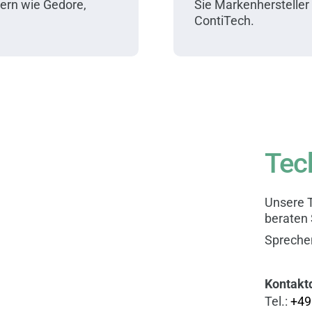
ern wie Gedore,
Sie Markenhersteller 
ContiTech.
Tec
Unsere 
beraten 
Sprechen
Kontakt
Tel.:
+4