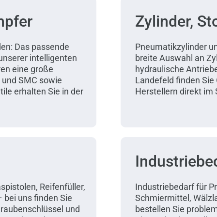
mpfer
Zylinder, S
nden: Das passende
Pneumatikzylinder un
 unserer intelligenten
breite Auswahl an Z
ren eine große
hydraulische Antrie
to und SMC sowie
Landefeld finden Sie
e erhalten Sie in der
Herstellern direkt im
Industriebe
pistolen, Reifenfüller,
Industriebedarf für 
– bei uns finden Sie
Schmiermittel, Wälzl
hraubenschlüssel und
bestellen Sie problem