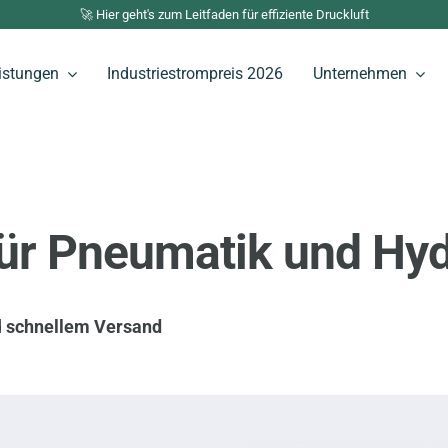
🚀 Hier geht's zum Leitfaden für effiziente Druckluft
istungen
Industriestrompreis 2026
Unternehmen
für Pneumatik und Hyd
d
schnellem Versand