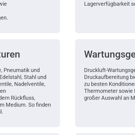
wie
Lagerverfügbarkeit so
gen.
turen
Wartungsge
e, Pneumatik und
Druckluft-Wartungsge
delstahl, Stahl und
Druckaufbereitung biet
ntile, Nadelventile,
zu besten Konditione
sen
Thermometer sowie D
dern Rückfluss,
großer Auswahl an M
em Medium. So finden
l.