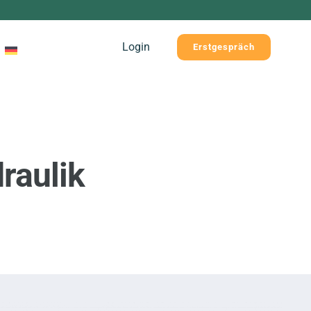
Login
Erstgespräch
raulik