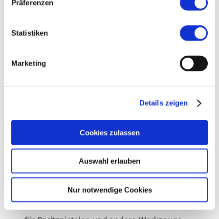
Präferenzen
Montagelinien werden häufig gleichzeitig
mehrere Druckluftwerkzeuge benötigt. Y-
Statistiken
Verteiler erlauben eine effiziente Luftzufuhr für
Schlagschrauber, Bohrer oder Montageroboter.
Marketing
Automobilindustrie
: Hier werden Y-Verteiler
eingesetzt, um die Pneumatiksysteme in der
Details zeigen
Produktion von Fahrzeugen mit den
notwendigen Druckluftmengen zu versorgen –
Cookies zulassen
beispielsweise beim Reifen- und
Auswahl erlauben
Bremsenservice.
Lackierereien und Karosseriebau
: Beim
Nur notwendige Cookies
Lackieren und im Karosseriebau wird Druckluft