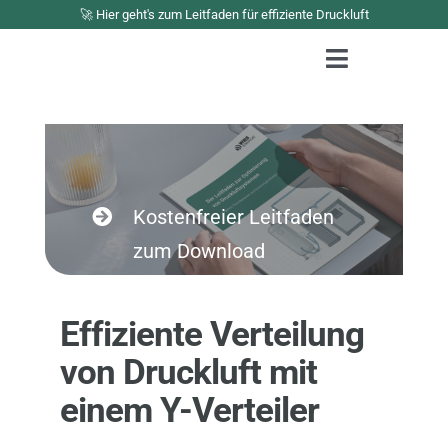
Zum
🚀 Hier geht's zum Leitfaden für effiziente Druckluft
Inhalt
Toggle
springen
Navigation
Lösungen
Portfolio
Industriestrompre
Kostenfreier Leitfaden
Unternehmen
zum Download
Erstgespräch buc
Effiziente Verteilung
von Druckluft mit
einem Y-Verteiler