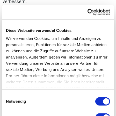
verbessern.
Anwendungsbereiche für Druckluft
Y-Verteiler
Diese Webseite verwendet Cookies
Wir verwenden Cookies, um Inhalte und Anzeigen zu
Druckluft Y-Verteiler sind in verschiedenen Bereichen
personalisieren, Funktionen für soziale Medien anbieten
der Industrie von großem Nutzen, da sie eine
zu können und die Zugriffe auf unsere Website zu
analysieren. Außerdem geben wir Informationen zu Ihrer
vielseitige Verteilung der Druckluft ermöglichen. Die
Verwendung unserer Website an unsere Partner für
Anwendungsbereiche dieser Verteiler sind breit
soziale Medien, Werbung und Analysen weiter. Unsere
Partner führen diese Informationen möglicherweise mit
gefächert und schließen viele Sektoren ein, in denen
weiteren Daten zusammen, die Sie ihnen bereitgestellt
Druckluft eine zentrale Rolle spielt.
haben oder die sie im Rahmen Ihrer Nutzung der Dienste
gesammelt haben. Sie können Ihre Angaben jederzeit in
Einwilligungsauswahl
der Datenschutzerklärung widerrufen.
Notwendig
Werkstätten und Montagelinien
: In
mechanischen Werkstätten oder auf