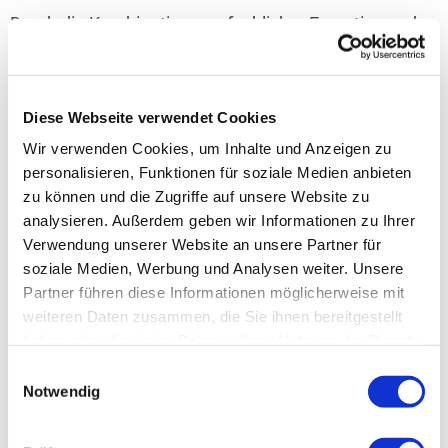
Durch die Kombination aus fachlicher Expertise und
innovativer Technik ermöglicht WRS Energie es
Betrieben, nicht nur ihre
ökologische Performance
Diese Webseite verwendet Cookies
zu verbessern, sondern gleichzeitig auch
Wir verwenden Cookies, um Inhalte und Anzeigen zu
wirtschaftlich von einem optimierten
personalisieren, Funktionen für soziale Medien anbieten
zu können und die Zugriffe auf unsere Website zu
Energieverbrauch zu profitieren. Kunden erhalten
analysieren. Außerdem geben wir Informationen zu Ihrer
somit nicht nur eine Analyse ihrer Energieeffizienz,
Verwendung unserer Website an unsere Partner für
soziale Medien, Werbung und Analysen weiter. Unsere
sondern auch konkrete Handlungsempfehlungen und
Partner führen diese Informationen möglicherweise mit
Unterstützung bei der Umsetzung und
weiteren Daten zusammen, die Sie ihnen bereitgestellt
haben oder die sie im Rahmen Ihrer Nutzung der Dienste
Quantifizierung der Einsparmaßnahmen.
gesammelt haben. Sie können Ihre Angaben jederzeit in
Einwilligungsauswahl
der Datenschutzerklärung widerrufen.
Notwendig
Das Angebot von WRS Energie reicht von der initialen
Messkonzepterstellung über die Installationsphase