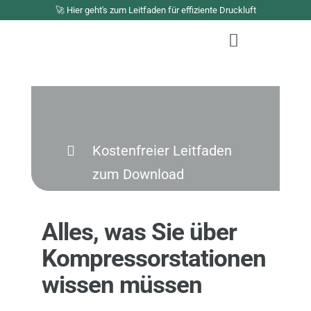
Zum
🚀 Hier geht's zum Leitfaden für effiziente Druckluft
Inhalt
Toggle
springen
Navigation
Lösungen
Portfolio
Industriestrompre
Kostenfreier Leitfaden
Unternehmen
zum Download
Erstgespräch buc
Alles, was Sie über
Kompressorstationen
wissen müssen