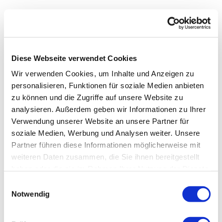
Fertigung und Produktion:
In der
Fertigungsindustrie
werden
Kompressorstationen verwendet, um
Diese Webseite verwendet Cookies
Maschinen und Werkzeuge anzutreiben. Sie
Wir verwenden Cookies, um Inhalte und Anzeigen zu
personalisieren, Funktionen für soziale Medien anbieten
liefern die notwendige Druckluft für
zu können und die Zugriffe auf unsere Website zu
Produktionsprozesse wie
Stanzen
,
Schweißen
,
analysieren. Außerdem geben wir Informationen zu Ihrer
Verwendung unserer Website an unsere Partner für
Montage
und
Oberflächenbearbeitung
.
soziale Medien, Werbung und Analysen weiter. Unsere
Bau und Konstruktion:
Auf Baustellen werden
Partner führen diese Informationen möglicherweise mit
weiteren Daten zusammen, die Sie ihnen bereitgestellt
mobile Kompressorstationen genutzt, um
haben oder die sie im Rahmen Ihrer Nutzung der Dienste
Druckluftwerkzeuge wie
Presslufthämmer
und
gesammelt haben. Sie können Ihre Angaben jederzeit in
Einwilligungsauswahl
der Datenschutzerklärung widerrufen.
Notwendig
Bohrmaschinen
zu betreiben. Sie sind
unverzichtbare Helfer bei schweren